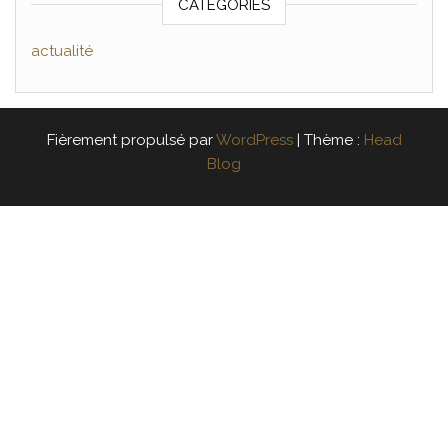
CATÉGORIES
actualité
Fièrement propulsé par
WordPress
|
Thème :
Head
Blog